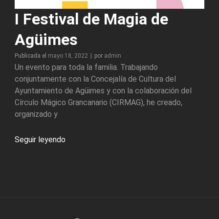
I Festival de Magia de
Agüimes
Byline
Publicada el
mayo 18, 2022
|
por
admin
Un evento para toda la familia. Trabajando
conjuntamente con la Concejalía de Cultura del
Ayuntamiento de Agüimes y con la colaboración del
Círculo Mágico Grancanario (CIRMAG), he creado,
organizado y
I
Seguir leyendo
Festival
de
Magia
de
Agüimes