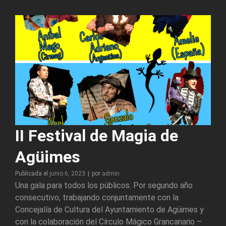
de
Navidad
del
Mago
Willy
II Festival de Magia de
Agüimes
Byline
Publicada el
junio 6, 2023
|
por
admin
Una gala para todos los públicos. Por segundo año
consecutivo, trabajando conjuntamente con la
Concejalía de Cultura del Ayuntamiento de Agüimes y
con la colaboración del Círculo Mágico Grancanario –