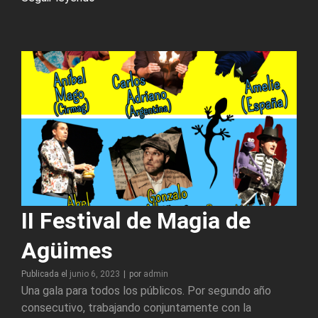
Especial
de
Navidad
del
Mago
Willy
II Festival de Magia de
Agüimes
Byline
Publicada el
junio 6, 2023
|
por
admin
Una gala para todos los públicos. Por segundo año
consecutivo, trabajando conjuntamente con la