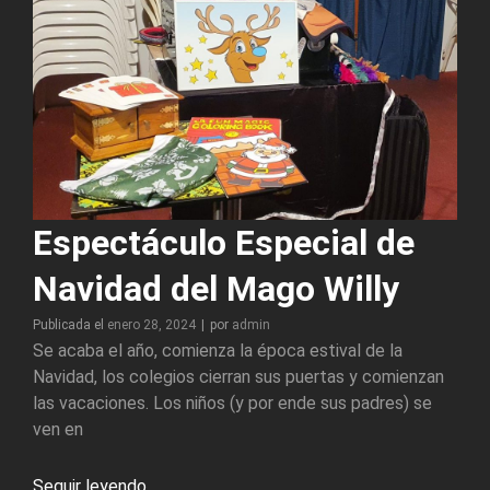
Espectáculo Especial de
Navidad del Mago Willy
Byline
Publicada el
enero 28, 2024
|
por
admin
Se acaba el año, comienza la época estival de la
Navidad, los colegios cierran sus puertas y comienzan
las vacaciones. Los niños (y por ende sus padres) se
ven en
Espectáculo
Seguir leyendo