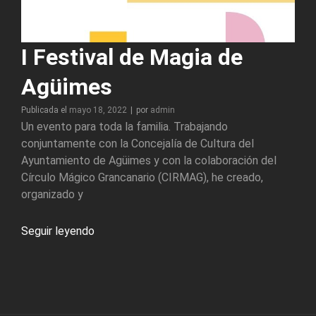
I Festival de Magia de
Agüimes
Byline
Publicada el
mayo 18, 2022
|
por
admin
Un evento para toda la familia. Trabajando
conjuntamente con la Concejalía de Cultura del
Ayuntamiento de Agüimes y con la colaboración del
Círculo Mágico Grancanario (CIRMAG), he creado,
organizado y
I
Seguir leyendo
Festival
de
Magia
de
Agüimes