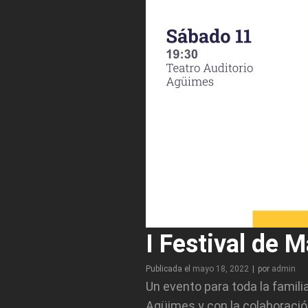
I Festival de 
Byline
Publicada el
mayo 18, 2022
|
por
admin
Un evento para toda la famil
Agüimes y con la colaboració