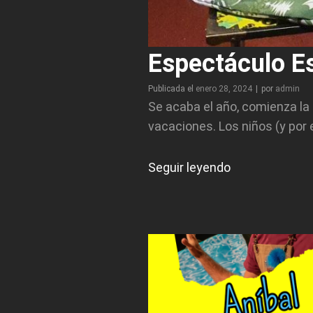
Espectáculo Es
Byline
Publicada el
enero 28, 2024
|
por
admin
Se acaba el año, comienza la 
vacaciones. Los niños (y por
Espectáculo
Seguir leyendo
Especial
de
Navidad
del
Mago
Willy